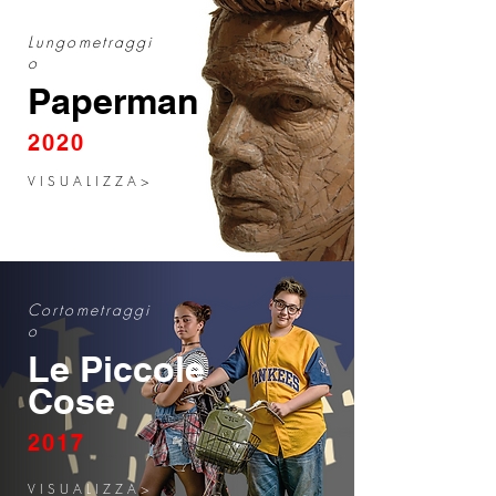
Lungometraggi
o
Paperman
2020
V I S U A L I Z Z A >
Cortometraggi
o
Le Piccole
Cose
2017
V I S U A L I Z Z A >