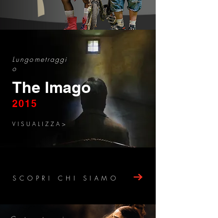
Lungometraggi
o
The Imago
2015
V I S U A L I Z Z A >
SCOPRI CHI SIAMO