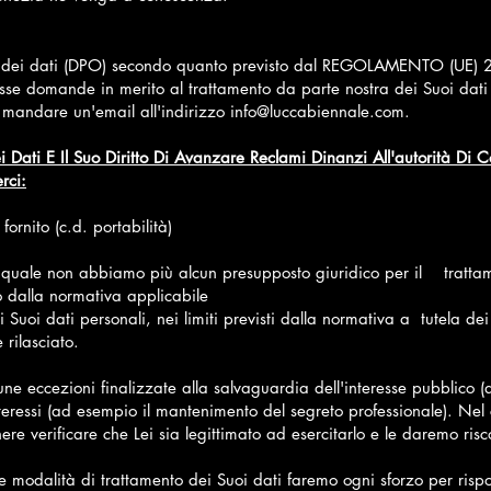
one dei dati (DPO) secondo quanto previsto dal REGOLAMENTO (UE) 
se domande in merito al trattamento da parte nostra dei Suoi dati p
andare un'email all'indirizzo info@luccabiennale.com.
ei Dati E Il Suo Diritto Di Avanzare Reclami Dinanzi All'autorità Di C
rci:
fornito (c.d. portabilità)
il quale non abbiamo più alcun presupposto giuridico per il tratta
to dalla normativa applicabile
i Suoi dati personali, nei limiti previsti dalla normativa a tutela de
rilasciato.
alcune eccezioni finalizzate alla salvaguardia dell'interesse pubblico
 interessi (ad esempio il mantenimento del segreto professionale). Nel 
ere verificare che Lei sia legittimato ad esercitarlo e le daremo ris
e modalità di trattamento dei Suoi dati faremo ogni sforzo per rispon