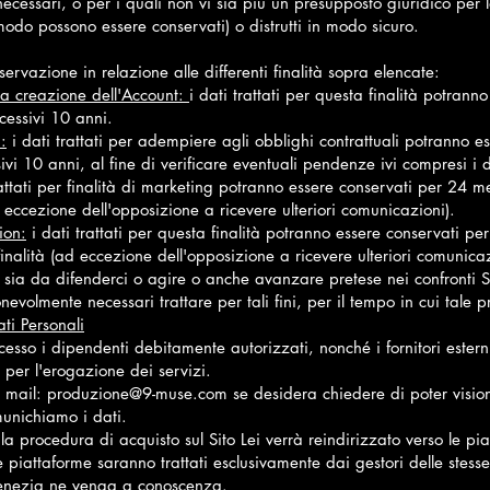
necessari, o per i quali non vi sia più un presupposto giuridico per
 modo possono essere conservati) o distrutti in modo sicuro.
ervazione in relazione alle differenti finalità sopra elencate:
lla creazione dell'Account:
i dati trattati per questa finalità potrann
cessivi 10 anni.
:
i dati trattati per adempiere agli obblighi contrattuali potranno es
ivi 10 anni, al fine di verificare eventuali pendenze ivi compresi i 
attati per finalità di marketing potranno essere conservati per 24 m
d eccezione dell'opposizione a ricevere ulteriori comunicazioni).
ion:
i dati trattati per questa finalità potranno essere conservati p
finalità (ad eccezione dell'opposizione a ricevere ulteriori comunicaz
 sia da difenderci o agire o anche avanzare pretese nei confronti 
onevolmente necessari trattare per tali fini, per il tempo in cui tale
ti Personali
esso i dipendenti debitamente autorizzati, nonché i fornitori estern
 per l'erogazione dei servizi.
o mail:
produzione@9-muse.com
se desidera chiedere di poter vision
munichiamo i dati.
 procedura di acquisto sul Sito Lei verrà reindirizzato verso le piat
te piattaforme saranno trattati esclusivamente dai gestori delle stesse
Venezia ne venga a conoscenza.