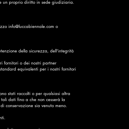
 un proprio diritto in sede giudiziaria.
rizzo
info@luccabiennale.com
o
enzione della sicurezza, dell'integrità
i fornitori o dei nostri partner
tandard equivalenti per i nostri fornitori
o stati raccolti o per qualsiasi altra
o tali dati fino a che non cesserà la
odo di conservazione sia venuto meno.
nti.