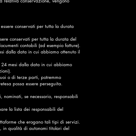
 la relativa conservazione, vengono
o essere conservati per tutta la durata
sere conservati per tutta la durata del
documenti contabili (ad esempio fatture).
esi dalla data in cui abbiamo ottenuto il
er 24 mesi dalla data in cui abbiamo
ioni).
Suoi o di terze parti, potremmo
 pretesa possa essere perseguita.
i, nominati, se necessario, responsabili
are la lista dei responsabili del
taforme che erogano tali tipi di servizi.
, in qualità di autonomi titolari del