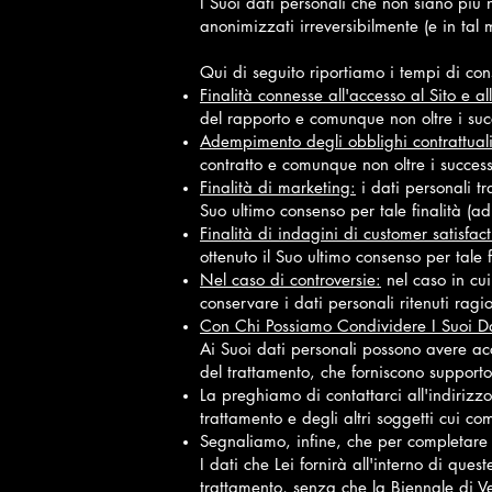
I Suoi dati personali che non siano più 
anonimizzati irreversibilmente (e in tal
Qui di seguito riportiamo i tempi di cons
Finalità connesse all'accesso al Sito e a
del rapporto e comunque non oltre i suc
Adempimento degli obblighi contrattuali
contratto e comunque non oltre i success
Finalità di marketing:
i dati personali tr
Suo ultimo consenso per tale finalità (a
Finalità di indagini di customer satisfact
ottenuto il Suo ultimo consenso per tale 
Nel caso di controversie:
nel caso in cui
conservare i dati personali ritenuti ragi
Con Chi Possiamo Condividere I Suoi Da
Ai Suoi dati personali possono avere acc
del trattamento, che forniscono supporto
La preghiamo di contattarci all'indirizz
trattamento e degli altri soggetti cui co
Segnaliamo, infine, che per completare la
I dati che Lei fornirà all'interno di ques
trattamento, senza che la Biennale di 