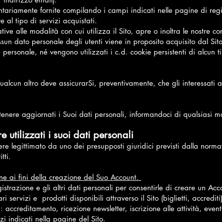
lontariamente fornite compilando i campi indicati nelle pagine di reg
e al tipo di servizi acquistati.
tive alle modalità con cui utilizza il Sito, apre o inoltra le nostre 
ssun dato personale degli utenti viene in proposito acquisito dal Sit
 personale, né vengono utilizzati i c.d. cookie persistenti di alcun t
qualcun altro deve assicurarSi, preventivamente, che gli interessati
tenere aggiornati i Suoi dati personali, informandoci di qualsiasi m
e utilizzati i suoi dati personali
sere legittimato da uno dei presupposti giuridici previsti dalla norm
tti.
ne ai fini della creazione del Suo Account.
istrazione e gli altri dati personali per consentirle di creare un Ac
 servizi e prodotti disponibili attraverso il Sito (biglietti, accrediti) 
i: accreditamento, ricezione newsletter, iscrizione alle attività, eve
zi indicati nella pagine del Sito.