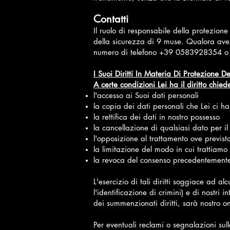
Contatti
Il ruolo di responsabile della protezi
della sicurezza di 9 muse. Qualora aves
numero di telefono +39 0583928354 o m
I Suoi Diritti In Materia Di Protezione D
A certe condizioni Lei ha il diritto chiede
l'accesso ai Suoi dati personali
la copia dei dati personali che Lei ci ha 
la rettifica dei dati in nostro possesso
la cancellazione di qualsiasi dato per 
l'opposizione al trattamento ove previs
la limitazione del modo in cui trattiamo 
la revoca del consenso precedentemente 
L'esercizio di tali diritti soggiace ad 
l'identificazione di crimini) e di nostri
dei summenzionati diritti, sarà nostro on
Per eventuali reclami o segnalazioni sull