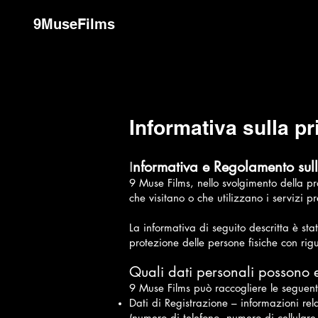
9MuseFilms
Informativa sulla p
nformativa e Regolamento sulla
I
9 Muse Films, nello svolgimento della pr
che visitano o che utilizzano i servizi p
La informativa di seguito descritta è s
protezione delle persone fisiche con rigu
Quali dati personali possono e
9 Muse Films può raccogliere le seguent
Dati di Registrazione – informazioni rel
(numero di telefono, numero di cellulare,