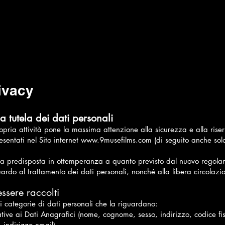
rivacy
 tutela dei dati personali
opria attività pone la massima attenzione alla sicurezza e alla riser
resentati nel Sito internet www.9musefilms.com (di seguito anche solo 
tata predisposta in ottemperanza a quanto previsto dal nuovo regol
ardo al trattamento dei dati personali, nonché alla libera circolazion
ssere raccolti
i categorie di dati personali che la riguardano:
ative ai Dati Anagrafici (nome, cognome, sesso, indirizzo, codice fis
 indirizzo email).