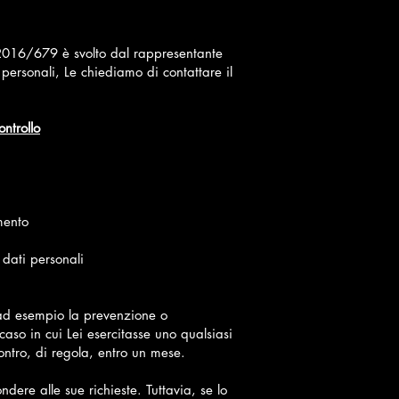
2016/679 è svolto dal rappresentante
ersonali, Le chiediamo di contattare il
ontrollo
mento
i dati personali
 (ad esempio la prevenzione o
caso in cui Lei esercitasse uno qualsiasi
contro, di regola, entro un mese.
dere alle sue richieste. Tuttavia, se lo