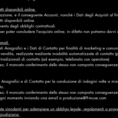
tti disponibili online
razione, e il conseguente Account, nonché i Dati degli Acquisti al fi
ti disponibili online.
ento degli obblighi contrattuali.
 per poter concludere l'acquisto online; in difetto non potremo darvi 
ionali
ti Anagrafici e i Dati di Contatto per finalità di marketing e comun
 vendita, realizzate mediante modalità automatizzate di contatto (pos
tradizionali di contatto (ad esempio, telefonata con operatore)
nso; il mancato conferimento dello stesso non comporta conseguenze 
 Anagrafici e di Contatto per la conduzione di indagini volte a misur
ato.
nso; il mancato conferimento dello stesso non comporta conseguenze 
n ogni momento inviando una email a
produzione@9-muse.com
nte vincolanti per adempiere un obbligo legale, regolamenti o provve
 giudiziaria