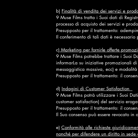
b)
Finalità di vendita dei servizi e prodo
9 Muse Films tratta i Suoi dati di Regist
processo di acquisto dei servizi e prodot
Presupposto per il trattamento: adempim
Il conferimento di tali dati è necessario
c)
Marketing per fornirle offerte promoz
9 Muse Films potrebbe trattare i Suoi Da
informarLa su iniziative promozionali di
messaggistica massiva, ecc) e modalità 
Presupposto per il trattamento: il conse
d)
Indagini di Customer Satisfaction
9 Muse Films potrà utilizzare i Suoi Dati
customer satisfaction) del servizio erog
Presupposto per il trattamento: il conse
Il Suo consenso può essere revocato i
e)
Conformità alle richieste giuridicame
nonché per difendere un diritto in sede