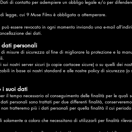
i Dati di contatto per adempiere un obbligo legale e/o per difendere
i di legge, cui 9 Muse Films è obbligata a ottemperare.
ati può essere revocato in ogni momento inviando una e-mail all’indi
cancellazione dei dati.
 dati personali
 misure di sicurezza al fine di migliorare la protezione e la manut
li.
 sui nostri server sicuri (o copie cartacee sicure) o su quelli dei nostr
abili in base ai nostri standard e alle nostre policy di sicurezza (o s
i suoi dati
r il tempo necessario al conseguimento delle finalità per le quali son
i dati personali sono trattati per due differenti finalità, conserverem
ia non tratteremo più i dati personali per quella finalità il cui peri
 solamente a coloro che necessitano di utilizzarli per finalità rileva