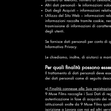
Altri dati personali - le informazioni vo
Dati degli Acquisti – informazioni relativ
Utilizzo del Sito Web – informazioni rela
informazioni raccolte tramite cookie, ne
trasmissione di informazioni di carattere
degli utenti.
Se fornisce dati personali per conto di 
Informativa Privacy.
L
e chiediamo, inoltre, di aiutarci a man
Per quali finalità possono esser
Il trattamento di dati personali deve es
dei dati personali come di seguito descri
a)
Finalità connesse alla Sua registrazio
9 Muse Films raccoglie i Suoi Dati di reg
autenticazione in fase di acquisto dei vari
istituzionali svolte da 9 Muse Films qual
iscrizione a Lavora con noi ed altri servi