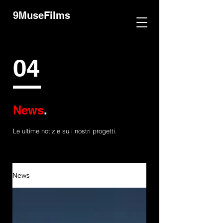
9MuseFilms
04
News
.
Le ultime notizie su i nostri progetti.
News