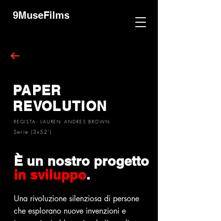
9MuseFilms
PAPER
REVOLUTION
REGISTA: LAUREN ANDRES BROWN
Serie (3x52')
È un nostro progetto
in sviluppo
.
Una rivoluzione silenziosa di persone
che esplorano nuove invenzioni e