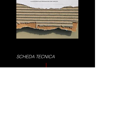
SCHEDA TECNICA
Casa di produzione:
9 Muse Srl
Produttore:
Emiliano Galigani,
Federica Moretti
Regista:
Lauren Anders Brown
Sceneggiatore:
Lauren Anders Brown
Genere:
Documentario
Lingua:
Inglese
Anno di produzione:
TBC
Anno di distribuzione:
TBC